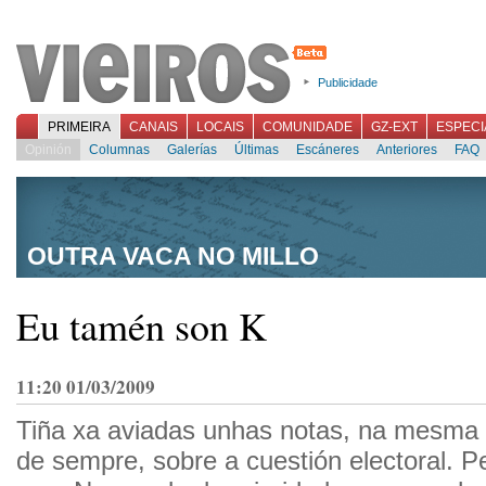
Publicidade
PRIMEIRA
CANAIS
LOCAIS
COMUNIDADE
GZ-EXT
ESPECI
Opinión
Columnas
Galerías
Últimas
Escáneres
Anteriores
FAQ
OUTRA VACA NO MILLO
Eu tamén son K
11:20 01/03/2009
Tiña xa aviadas unhas notas, na mesma l
de sempre, sobre a cuestión electoral. P