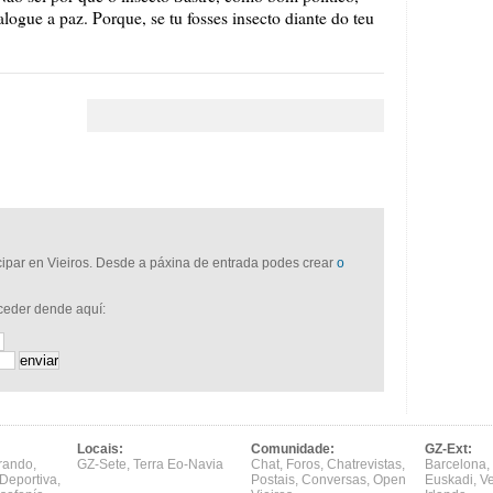
logue a paz. Porque, se tu fosses insecto diante do teu
icipar en Vieiros. Desde a páxina de entrada podes crear
o
cceder dende aquí:
Locais:
Comunidade:
GZ-Ext:
rando
,
GZ-Sete
,
Terra Eo-Navia
Chat
,
Foros
,
Chatrevistas
,
Barcelona
,
Deportiva
,
Postais
,
Conversas
,
Open
Euskadi
,
V