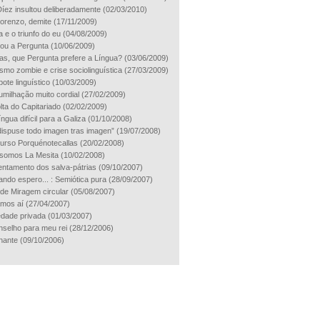
íez insultou deliberadamente
(02/03/2010)
orenzo, demite
(17/11/2009)
a e o triunfo do eu
(04/08/2009)
ou a Pergunta
(10/06/2009)
as, que Pergunta prefere a Língua?
(03/06/2009)
ismo zombie e crise sociolinguística
(27/03/2009)
ote linguístico
(10/03/2009)
milhação muito cordial
(27/02/2009)
lta do Capitariado
(02/02/2009)
gua difícil para a Galiza
(01/10/2008)
 dispuse todo imagen tras imagen”
(19/07/2008)
urso Porquénotecallas
(20/02/2008)
somos La Mesita
(10/02/2008)
entamento dos salva-pátrias
(09/10/2007)
ndo espero... : Semiótica pura
(28/09/2007)
de Miragem circular
(05/08/2007)
mos aí
(27/04/2007)
edade privada
(01/03/2007)
selho para meu rei
(28/12/2006)
nante
(09/10/2006)