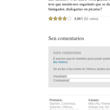
teve que mentir-nos sugerindo que se dia
fumigador, dialogarias ou picarias?
4,08
/5 (51 votos)
Sen comentarios
É preciso que te rexistres para poder part
teu Vieiros
.
Se xa tes o teu nome en Vieiros, podes a
Usuaria/o:
Contrasinal:
Primeira:
Canais:
Opinión
,
Columnas
,
Máis Alá
,
Fwww
Galerías
,
Últimas
,
Galego.org
,
GZ-