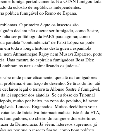
eu bem e fumiga periodicamente. E a OTAN fumigou toda
tado da eclosão de repúblicas independentes,
cia política fumigável do Reino de España.
oblemas. O primeiro é que os insectos são
lguém declara não querer ser fumigado, como Sastre,
az falta ser politólogo da FAES para agoirar, como
e da paralela “contundência” de Patxi López só pode
m em toda a longa história desta guerra espanhola
sta, nem Ahmadinejad Rajoy nem Musavi Zapatero, pode
cia. Uma mostra do espiral: a fumigadora Rosa Díez
 Lembram os nazis animalizando os judeus?
 sabe onde parar eticamente, que até os fumigadores
 problema: é um traço de desenho. Se tiras do fio, até
declarou legal o terrorista Alfonso Sastre é fumigável,
da lei superior dos aiatolás. Se eu fosse do Tribunal
 depois, muito por baixo, na zona do povinho, há neste
igáveis. Loucos. Enganados. Muitos decidiram votar
votantes de Iniciativa Internacionalista, isto é, da ETA,
s fumigadores, do cheiro do sangue e dos estertores
azer da Democracia. Já vêem, lideresos supremos: já
ão sei por que o insecto Sastre, como bom político,