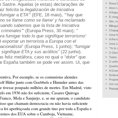
nso Sastre. Aquelas (e estas) declarações de
Rosa D
Anxo L
iz felicita la ilegalización de Iniciativa
A língu
 fumigar a ETA’”
(EFE, 18 maio),
“‘hay que
E cheg
ano se llame como se llame’ y ha reclamado
Sim, m
uando sabemos que la lista de Iniciativa
Bilingu
s criminales’
” (Europa Press, 30 maio);
“
Chapap
Uma hu
ara fumigar todo lo que signifique terrorismo’
A Revo
(n) exportar un terrorista a Europa con el
Uma Lín
nacionalista
” (Europa Press, 1 junho);
“fumigar
“Yo lo
 signifique ETA y sus acólitos”
(22 junho).
O Disc
as feliz metáfora, caso no qual o
“dolor”
que
Todos 
a e España também se pode ver assim. Ui, que
O enfr
Queima
A Gran
Estáva
entiva. Por exemplo, se os comunistas alemães
Propri
olf Hitler junto com Goebbels e Himmler antes das
Um con
se tivesse poupado milhões de mortes. Em Madrid, visto
Repug
elo em 1936 não foi suficiente, Casares Quiroga
 Franco, Mola e Sanjurjo, e, se me apuram, o candidato
a isso que chamam democracia ou não havia suficiente
a foi aperfeiçoada com grande tino por toda a España e
governos dos EUA sobre o Camboja, Vietname,