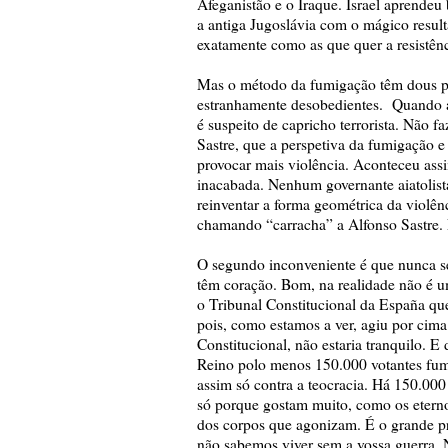
Afeganistão e o Iraque. Israel aprend
a antiga Jugoslávia com o mágico resul
exatamente como as que quer a resistên
Mas o método da fumigação têm dous pr
estranhamente desobedientes. Quando a
é suspeito de capricho terrorista. Não f
Sastre, que a perspetiva da fumigação 
provocar mais violência. Aconteceu assi
inacabada. Nenhum governante aiatoli
reinventar a forma geométrica da violên
chamando “carracha” a Alfonso Sastre.
O segundo inconveniente é que nunca se
têm coração. Bom, na realidade não é um
o Tribunal Constitucional da España que 
pois, como estamos a ver, agiu por cima 
Constitucional, não estaria tranquilo. E
Reino polo menos 150.000 votantes fum
assim só contra a teocracia. Há 150.000 
só porque gostam muito, como os eterno
dos corpos que agonizam. É o grande pr
não sabemos viver sem a vossa guerra. N