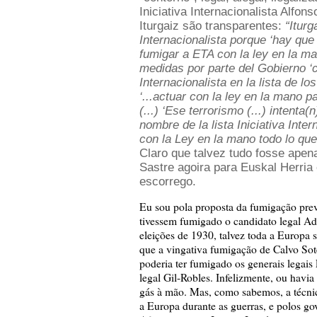
Iniciativa Internacionalista Alfo
Iturgaiz são transparentes:
“Iturga
Internacionalista porque ‘hay que
fumigar a ETA con la ley en la m
medidas por parte del Gobierno ‘c
Internacionalista en la lista de lo
‘...actuar con la ley en la mano p
(...) ‘Ese terrorismo (...) intenta
nombre de la lista Iniciativa Inter
con la Ley en la mano todo lo que
Claro que talvez tudo fosse apen
Sastre agoira para Euskal Herri
escorrego.
Eu sou pola proposta da fumigação prev
tivessem fumigado o candidato legal Ad
eleições de 1930, talvez toda a Europa 
que a vingativa fumigação de Calvo Sot
poderia ter fumigado os generais legais
legal Gil-Robles. Infelizmente, ou havi
gás à mão. Mas, como sabemos, a técnic
a Europa durante as guerras, e polos 