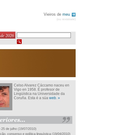
Vieiros de
meu
(ou rexistrate)
 de 2026
Celso Alvarez Cáccamo naceu en
Vigo en 1958. É profesor de
Lingüística na Universidade da
Coruña. Esta é a súa
web
.
»
 25 de julho
(19/07/2010)
ão, consenso e política linguística
(19/04/2010)