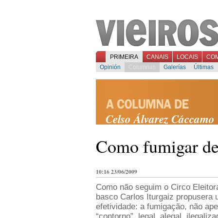
PRIMEIRA
CANAIS
LOCAIS
CO
Opinión
Columnas
Galerías
Últimas
Celso Álvarez Cáccamo
Como fumigar de
10:16 23/06/2009
Como não seguim o Circo Eleitor
basco Carlos Iturgaiz propusera 
efetividade: a fumigação, não ap
“contorno”, legal, alegal, ilegaliz