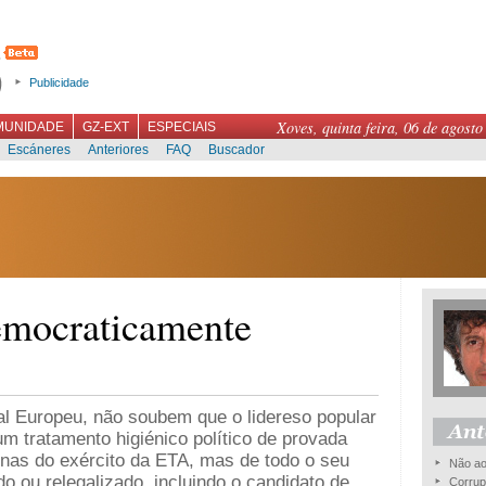
Publicidade
Xoves, quinta feira, 06 de agosto
MUNIDADE
GZ-EXT
ESPECIAIS
Escáneres
Anteriores
FAQ
Buscador
mocraticamente
al Europeu, não soubem que o lidereso popular
um tratamento higiénico político de provada
enas do exército da ETA, mas de todo o seu
Não ao
ado ou relegalizado, incluindo o candidato de
Corrupç