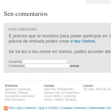
Sen comentarios
É preciso que te rexistres para poder participar en 
páxina de entrada podes crear
o teu Vieiros
.
Se xa tes o teu nome en Vieiros, podes acceder de
Usuaria/o:
Contrasinal:
Primeira:
Canais:
Locais:
Opinión
,
Columnas
,
Máis Alá
,
Fwwwrando
,
GZ-Sete
,
Terra Eo-N
Galerías
,
Últimas
,
Galego.org
,
GZ-Deportiva
,
Escáneres
,
Anteriores
,
Canal Verde
,
Lusofonía
,
FAQ
,
Buscador
Irimia
,
Cartafol
,
Murguía
RSS
|
Que é Vieiros?
|
Que é o RSS?
|
Creative Commons
|
Publicidade
|
Di