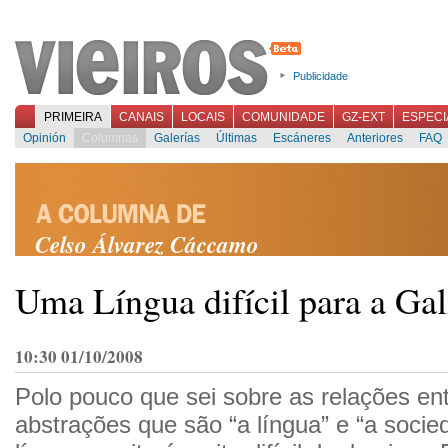
Publicidade
PRIMEIRA
CANAIS
LOCAIS
COMUNIDADE
GZ-EXT
ESPECI
Opinión
Columnas
Galerías
Últimas
Escáneres
Anteriores
FAQ
Celso Álvarez Cáccamo
Uma Língua difícil para a Gal
10:30 01/10/2008
Polo pouco que sei sobre as relações en
abstrações que são “a língua” e “a socie