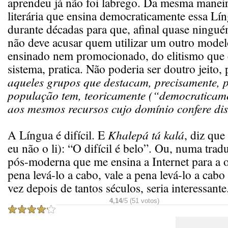
aprendeu já não foi labrego. Da mesma manei
literária que ensina democraticamente essa Lín
durante décadas para que, afinal quase ningu
não deve acusar quem utilizar um outro model
ensinado nem promocionado, do elitismo que e
sistema, pratica. Não poderia ser doutro jeito,
aqueles grupos que destacam, precisamente, 
população tem, teoricamente (“democraticame
aos mesmos recursos cujo domínio confere dist
A Língua é difícil. E
Khalepá tá kalá
, diz que
eu não o li): “O difícil é belo”. Ou, numa trad
pós-moderna que me ensina a Internet para a o
pena levá-lo a cabo, vale a pena levá-lo a cab
vez depois de tantos séculos, seria interessante
4,14
/5 (51 votos)