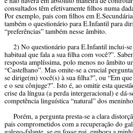
e não haverá em absoluto maneira de controlar
consultados têm efetivamente filhos numa dada
Por exemplo, pais com filhos em E.Secundária
também o questionário para E.Infantil para diri
“preferências” também nesse âmbito.
2) No questionário para E.Infantil inclui-se
habitual que fala a sua filha com você?”. Sab
resposta amplíssima, polo menos no âmbito ur
“Castelhano”. Mas omite-se a crucial pergunt
se dirige(m) você(s) à sua filha?”, ou “Em que
e o seu cônjuge?”. Isto é, ao omitir esta questão
crise da língua (a perda intergeracional) e dá-
competência linguística “natural” dos meninho
Porém, a pergunta presta-se a clara distorçã
pais comprometidos com a recuperação do ga
galego-falante, se eu fosse pai, embora a minha 