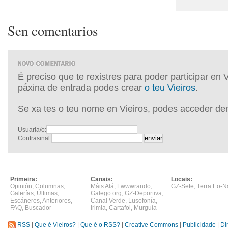
Sen comentarios
É preciso que te rexistres para poder participar en 
páxina de entrada podes crear
o teu Vieiros
.
Se xa tes o teu nome en Vieiros, podes acceder de
Usuaria/o:
Contrasinal:
Primeira:
Canais:
Locais:
Opinión
,
Columnas
,
Máis Alá
,
Fwwwrando
,
GZ-Sete
,
Terra Eo-N
Galerías
,
Últimas
,
Galego.org
,
GZ-Deportiva
,
Escáneres
,
Anteriores
,
Canal Verde
,
Lusofonía
,
FAQ
,
Buscador
Irimia
,
Cartafol
,
Murguía
RSS
|
Que é Vieiros?
|
Que é o RSS?
|
Creative Commons
|
Publicidade
|
Di