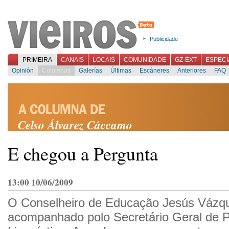
Publicidade
PRIMEIRA
CANAIS
LOCAIS
COMUNIDADE
GZ-EXT
ESPECI
Opinión
Columnas
Galerías
Últimas
Escáneres
Anteriores
FAQ
Celso Álvarez Cáccamo
E chegou a Pergunta
13:00 10/06/2009
O Conselheiro de Educação Jesús Vázq
acompanhado polo Secretário Geral de Po