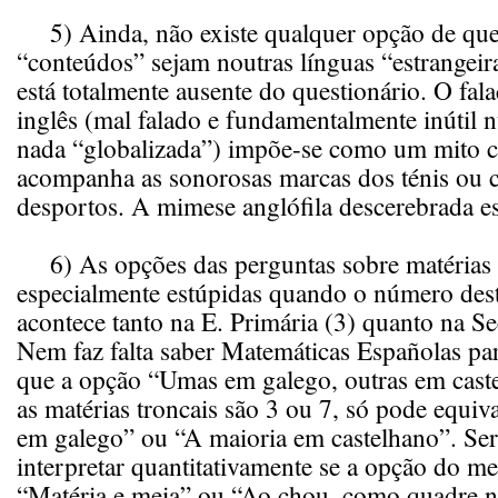
5) Ainda, não existe qualquer opção de que
“conteúdos” sejam noutras línguas “estrangeir
está totalmente ausente do questionário. O fal
inglês (mal falado e fundamentalmente inútil
nada “globalizada”) impõe-se como um mito c
acompanha as sonorosas marcas dos ténis ou 
desportos. A mimese anglófila descerebrada es
6) As opções das perguntas sobre matérias t
especialmente estúpidas quando o número des
acontece tanto na E. Primária (3) quanto na Se
Nem faz falta saber Matemáticas Españolas p
que a opção “Umas em galego, outras em cast
as matérias troncais são 3 ou 7, só pode equiv
em galego” ou “A maioria em castelhano”. Será
interpretar quantitativamente se a opção do me
“Matéria e meia” ou “Ao chou, como quadre n