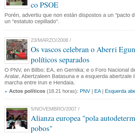
co PSOE
Porén, advertiu que non están dispostos a un "pacto d
un "estatuto cepillado".
23/MARZO/2008 /
Os vascos celebran o Aberri Egun
políticos separados
O PNV, en Bilbo; EA, en Gernika; e o Foro Nacional d
Aralar, Abertzaleen Batasuna e a esquerda abertzale i
marcha entre Irun e Hendaia.
Actos políticos
(18.21 horas):
PNV
|
EA
|
Esquerda abe
5/NOVEMBRO/2007 /
Alianza europea "pola autodeterm
pobos"