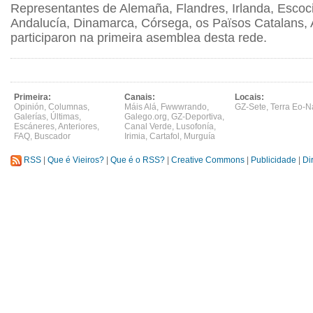
Representantes de Alemaña, Flandres, Irlanda, Escocia
Andalucía, Dinamarca, Córsega, os Països Catalans, 
participaron na primeira asemblea desta rede.
Primeira:
Canais:
Locais:
Opinión
,
Columnas
,
Máis Alá
,
Fwwwrando
,
GZ-Sete
,
Terra Eo-N
Galerías
,
Últimas
,
Galego.org
,
GZ-Deportiva
,
Escáneres
,
Anteriores
,
Canal Verde
,
Lusofonía
,
FAQ
,
Buscador
Irimia
,
Cartafol
,
Murguía
RSS
|
Que é Vieiros?
|
Que é o RSS?
|
Creative Commons
|
Publicidade
|
Di