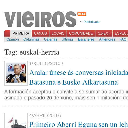
Publicidade
PRIMEIRA
CANAIS
LOCAIS
COMUNIDADE
GZ-EXT
ESPECI
Opinión
Columnas
Galerías
Últimas
Escáneres
Anteriores
FAQ
Tag: euskal-herria
1/XULLO/2010 /
Aralar únese ás conversas iniciad
Batasuna e Eusko Alkartasuna
A formación aceptou o convite a se sumar ao acordo 
asinado o pasado 20 de xuño, mais sen "limitación" do
4/ABRIL/2010 /
Primeiro Aberri Eguna sen un le