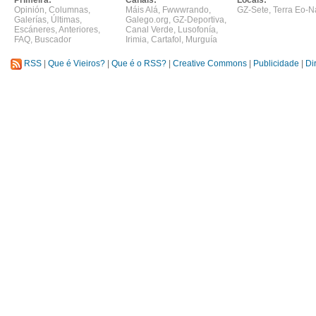
Primeira:
Canais:
Locais:
Opinión
,
Columnas
,
Máis Alá
,
Fwwwrando
,
GZ-Sete
,
Terra Eo-N
Galerías
,
Últimas
,
Galego.org
,
GZ-Deportiva
,
Escáneres
,
Anteriores
,
Canal Verde
,
Lusofonía
,
FAQ
,
Buscador
Irimia
,
Cartafol
,
Murguía
RSS
|
Que é Vieiros?
|
Que é o RSS?
|
Creative Commons
|
Publicidade
|
Di