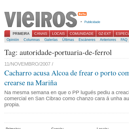
Publicidade
PRIMEIRA
CANAIS
LOCAIS
COMUNIDADE
GZ-EXT
ESPECI
Opinión
Columnas
Galerías
Últimas
Escáneres
Anteriores
FAQ
Tag: autoridade-portuaria-de-ferrol
11/NOVEMBRO/2007 /
Cacharro acusa Alcoa de frear o porto com
crearse na Mariña
Na mesma semana en que o PP lugués pediu a creaci
comercial en San Cibrao como chanzo cara á unha aut
propia.