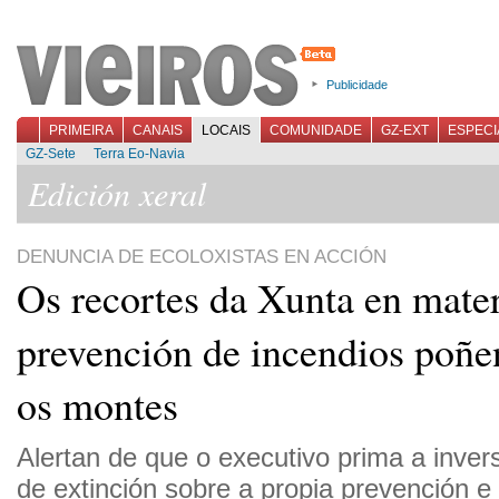
Publicidade
PRIMEIRA
CANAIS
LOCAIS
COMUNIDADE
GZ-EXT
ESPECI
GZ-Sete
Terra Eo-Navia
Edición xeral
DENUNCIA DE ECOLOXISTAS EN ACCIÓN
Os recortes da Xunta en mater
prevención de incendios poñe
os montes
Alertan de que o executivo prima a inver
de extinción sobre a propia prevención e