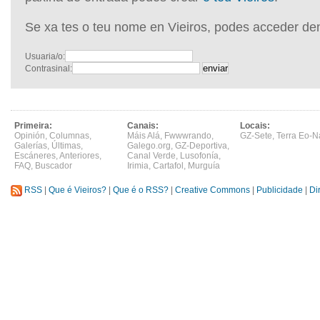
Se xa tes o teu nome en Vieiros, podes acceder de
Usuaria/o:
Contrasinal:
Primeira:
Canais:
Locais:
Opinión
,
Columnas
,
Máis Alá
,
Fwwwrando
,
GZ-Sete
,
Terra Eo-N
Galerías
,
Últimas
,
Galego.org
,
GZ-Deportiva
,
Escáneres
,
Anteriores
,
Canal Verde
,
Lusofonía
,
FAQ
,
Buscador
Irimia
,
Cartafol
,
Murguía
RSS
|
Que é Vieiros?
|
Que é o RSS?
|
Creative Commons
|
Publicidade
|
Di