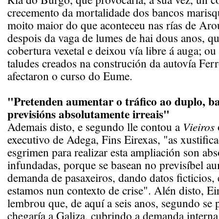
crecemento da mortalidade dos bancos marisqu
moito maior do que aconteceu nas rías de Ar
despois da vaga de lumes de hai dous anos, q
cobertura vexetal e deixou vía libre á auga; ou
taludes creados na construción da autovía Ferr
afectaron o curso do Eume.
"Pretenden aumentar o tráfico ao duplo, b
previsións absolutamente irreais"
Ademais disto, e segundo lle contou a
Vieiros
executivo de Adega, Fins Eirexas, "as xustific
esgrimen para realizar esta ampliación son ab
infundadas, porque se basean no previsíbel a
demanda de pasaxeiros, dando datos ficticios,
estamos nun contexto de crise". Alén disto, E
lembrou que, de aquí a seis anos, segundo se 
chegaría a Galiza, cubrindo a demanda intern