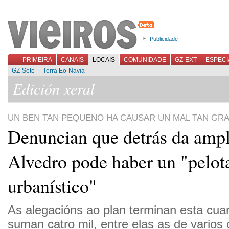
Publicidade
PRIMEIRA
CANAIS
LOCAIS
COMUNIDADE
GZ-EXT
ESPECI
GZ-Sete
Terra Eo-Navia
Edición xeral
UN BEN TAN PEQUENO HA CAUSAR UN MAL TAN GR
Denuncian que detrás da ampl
Alvedro pode haber un "pelot
urbanístico"
As alegacións ao plan terminan esta cuart
suman catro mil, entre elas as de varios 