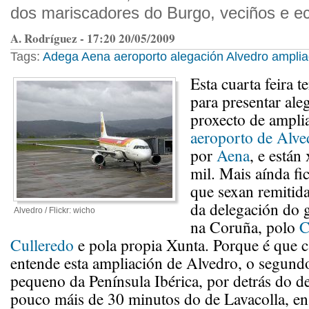
dos mariscadores do Burgo, veciños e ec
A. Rodríguez - 17:20 20/05/2009
Tags:
Adega
Aena
aeroporto
alegación
Alvedro
amplia
Esta cuarta feira 
para presentar ale
proxecto de ampli
aeroporto de Alve
por
Aena
, e están
mil. Mais aínda fi
que sexan remitida
da delegación do 
Alvedro / Flickr: wicho
na Coruña, polo
C
Culleredo
e pola propia Xunta. Porque é que 
entende esta ampliación de Alvedro, o segund
pequeno da Península Ibérica, por detrás do d
pouco máis de 30 minutos do de Lavacolla, e