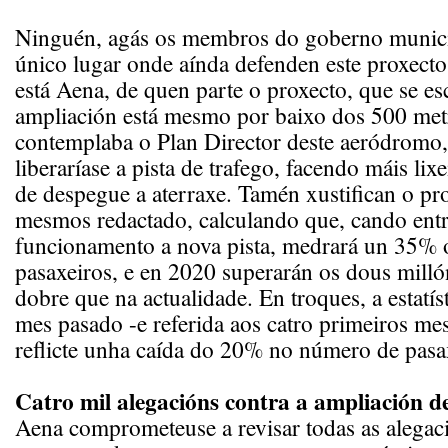
Ninguén, agás os membros do goberno munici
único lugar onde aínda defenden este proxecto
está Aena, de quen parte o proxecto, que se e
ampliación está mesmo por baixo dos 500 met
contemplaba o Plan Director deste aeródromo,
liberaríase a pista de trafego, facendo máis li
de despegue a aterraxe. Tamén xustifican o pro
mesmos redactado, calculando que, cando entr
funcionamento a nova pista, medrará un 35%
pasaxeiros, e en 2020 superarán os dous milló
dobre que na actualidade. En troques, a estatís
mes pasado -e referida aos catro primeiros me
reflicte unha caída do 20% no número de pasa
Catro mil alegacións contra a ampliación d
Aena comprometeuse a revisar todas as alegac