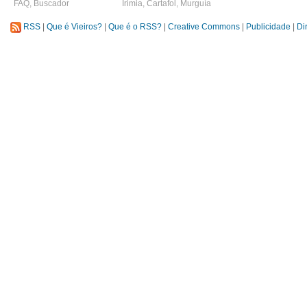
FAQ
,
Buscador
Irimia
,
Cartafol
,
Murguía
RSS
|
Que é Vieiros?
|
Que é o RSS?
|
Creative Commons
|
Publicidade
|
Di