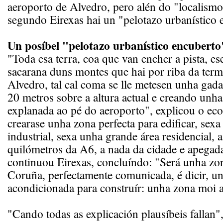
aeroporto de Alvedro, pero alén do "localismo
segundo Eirexas hai un "pelotazo urbanístico 
Un posíbel "pelotazo urbanístico encuberto
"Toda esa terra, coa que van encher a pista, e
sacarana duns montes que hai por riba da termi
Alvedro, tal cal coma se lle metesen unha gad
20 metros sobre a altura actual e creando unh
explanada ao pé do aeroporto", explicou o eco
crearase unha zona perfecta para edificar, sex
industrial, sexa unha grande área residencial, 
quilómetros da A6, a nada da cidade e apegad
continuou Eirexas, concluíndo: "Será unha zon
Coruña, perfectamente comunicada, é dicir, un
acondicionada para construír: unha zona moi a
"Cando todas as explicación plausíbeis fallan"