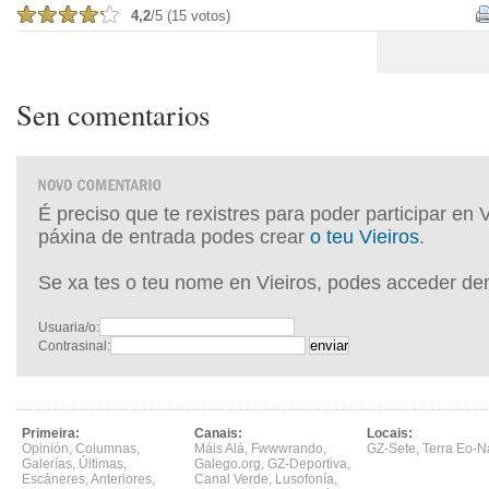
4,2
/5 (15 votos)
Sen comentarios
É preciso que te rexistres para poder participar en 
páxina de entrada podes crear
o teu Vieiros
.
Se xa tes o teu nome en Vieiros, podes acceder de
Usuaria/o:
Contrasinal:
Primeira:
Canais:
Locais:
Opinión
,
Columnas
,
Máis Alá
,
Fwwwrando
,
GZ-Sete
,
Terra Eo-N
Galerías
,
Últimas
,
Galego.org
,
GZ-Deportiva
,
Escáneres
,
Anteriores
,
Canal Verde
,
Lusofonía
,