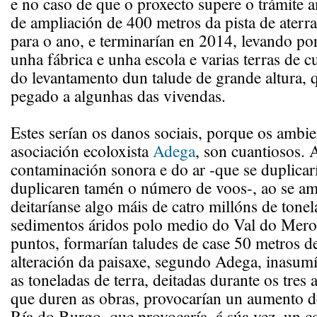
e no caso de que o proxecto supere o trámite a
de ampliación de 400 metros da pista de aterrax
para o ano, e terminarían en 2014, levando por
unha fábrica e unha escola e varias terras de cu
do levantamento dun talude de grande altura, 
pegado a algunhas das vivendas.
Estes serían os danos sociais, porque os ambie
asociación ecoloxista
Adega
, son cuantiosos. 
contaminación sonora e do ar -que se duplicarí
duplicaren tamén o número de voos-, ao se amp
deitaríanse algo máis de catro millóns de tone
sedimentos áridos polo medio do Val do Mero
puntos, formarían taludes de case 50 metros de
alteración da paisaxe, segundo Adega, inasumí
as toneladas de terra, deitadas durante os tres 
que duren as obras, provocarían un aumento d
Ría do Burgo, que provocaría, á súa vez, un c