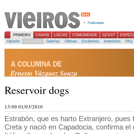
Publicidade
PRIMEIRA
CANAIS
LOCAIS
COMUNIDADE
GZ-EXT
ESPECI
Opinión
Columnas
Galerías
Últimas
Escáneres
Anteriores
FAQ
Ernesto Vázquez Souza
Reservoir dogs
13:00 01/03/2010
Estrabón, que es harto Extranjero, pues 
Creta y nació en Capadocia, confirma el d