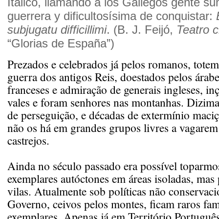
Itálico, llamando a los Gallegos gente 
guerrera y dificultosísima de conquistar:
subjugatu difficillimi
. (B. J. Feijó,
Teatro c
“Glorias de España”)
Prezados e celebrados já pelos romanos, totem
guerra dos antigos Reis, doestados pelos árab
franceses e admiração de generais ingleses, in
vales e foram senhores nas montanhas. Dizima
de perseguição, e décadas de extermínio maci
não os há em grandes grupos livres a vagarem 
castrejos.
Ainda no século passado era possível toparmo
exemplares autóctones em áreas isoladas, mas
vilas. Atualmente sob políticas não conservaci
Governo, ceivos pelos montes, ficam raros fam
exemplares. Apenas já em Território Português