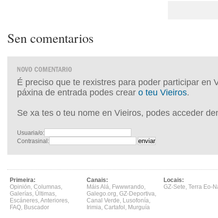
Sen comentarios
É preciso que te rexistres para poder participar en 
páxina de entrada podes crear
o teu Vieiros
.
Se xa tes o teu nome en Vieiros, podes acceder de
Usuaria/o:
Contrasinal:
Primeira:
Canais:
Locais:
Opinión
,
Columnas
,
Máis Alá
,
Fwwwrando
,
GZ-Sete
,
Terra Eo-N
Galerías
,
Últimas
,
Galego.org
,
GZ-Deportiva
,
Escáneres
,
Anteriores
,
Canal Verde
,
Lusofonía
,
FAQ
,
Buscador
Irimia
,
Cartafol
,
Murguía