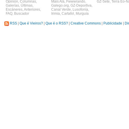
Opinión
,
Columnas
,
Máis Alá
,
Fwwwrando
,
GZ-Sete
,
Terra Eo-N
Galerías
,
Últimas
,
Galego.org
,
GZ-Deportiva
,
Escáneres
,
Anteriores
,
Canal Verde
,
Lusofonía
,
FAQ
,
Buscador
Irimia
,
Cartafol
,
Murguía
RSS
|
Que é Vieiros?
|
Que é o RSS?
|
Creative Commons
|
Publicidade
|
Di