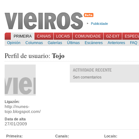
Publicidade
PRIMEIRA
CANAIS
LOCAIS
COMUNIDADE
GZ-EXT
ESPECI
Opinión
Columnas
Galerías
Últimas
Escáneres
Anteriores
FAQ
Tojo
Perfil de usuario:
Sen comentarios
Ligazón:
http://nunes-
tojo.blogspot.com/
Data de alta
27/01/2009
Primeira:
Canais:
Locais: