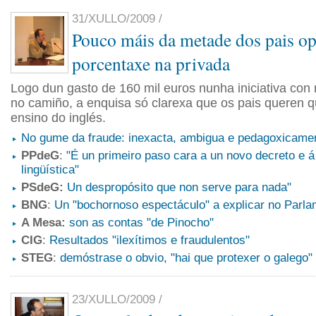
31/XULLO/2009 /
Pouco máis da metade dos pais op
porcentaxe na privada
Logo dun gasto de 160 mil euros nunha iniciativa con
no camiño, a enquisa só clarexa que os pais queren q
ensino do inglés.
No gume da fraude: inexacta, ambigua e pedagoxicamen
PPdeG
:
"É un primeiro paso cara a un novo decreto e á
lingüística"
PSdeG:
Un despropósito que non serve para nada"
BNG
:
Un "bochornoso espectáculo" a explicar no Parl
A Mesa:
son as contas "de Pinocho"
CIG
:
Resultados "ilexítimos e fraudulentos"
STEG
:
demóstrase o obvio, "hai que protexer o galego"
23/XULLO/2009 /