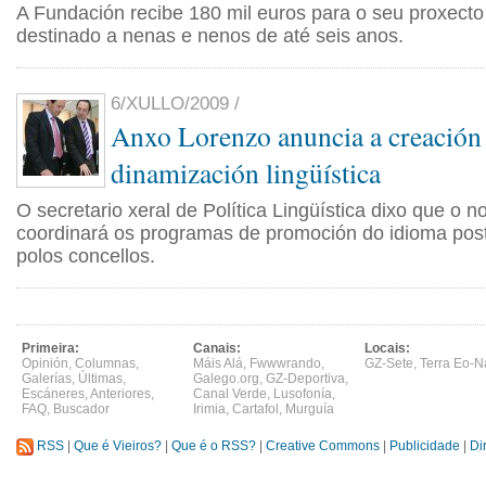
A Fundación recibe 180 mil euros para o seu proxecto
destinado a nenas e nenos de até seis anos.
6/XULLO/2009 /
Anxo Lorenzo anuncia a creación
dinamización lingüística
O secretario xeral de Política Lingüística dixo que o 
coordinará os programas de promoción do idioma pos
polos concellos.
Primeira:
Canais:
Locais:
Opinión
,
Columnas
,
Máis Alá
,
Fwwwrando
,
GZ-Sete
,
Terra Eo-N
Galerías
,
Últimas
,
Galego.org
,
GZ-Deportiva
,
Escáneres
,
Anteriores
,
Canal Verde
,
Lusofonía
,
FAQ
,
Buscador
Irimia
,
Cartafol
,
Murguía
RSS
|
Que é Vieiros?
|
Que é o RSS?
|
Creative Commons
|
Publicidade
|
Di