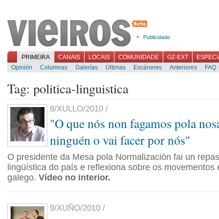
Publicidade
PRIMEIRA
CANAIS
LOCAIS
COMUNIDADE
GZ-EXT
ESPECI
Opinión
Columnas
Galerías
Últimas
Escáneres
Anteriores
FAQ
Tag: politica-linguistica
8/XULLO/2010 /
"O que nós non fagamos pola nosa
ninguén o vai facer por nós"
O presidente da Mesa pola Normalización fai un repas
lingüística do país e reflexiona sobre os movementos
galego.
Vídeo no interior.
9/XUÑO/2010 /