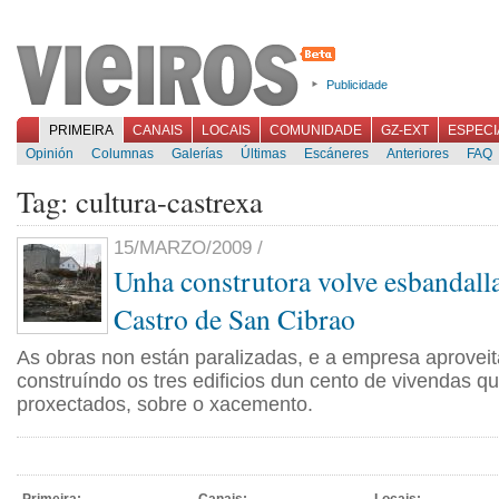
Publicidade
PRIMEIRA
CANAIS
LOCAIS
COMUNIDADE
GZ-EXT
ESPECI
Opinión
Columnas
Galerías
Últimas
Escáneres
Anteriores
FAQ
Tag: cultura-castrexa
15/MARZO/2009 /
Unha construtora volve esbandallar
Castro de San Cibrao
As obras non están paralizadas, e a empresa aproveita
construíndo os tres edificios dun cento de vivendas qu
proxectados, sobre o xacemento.