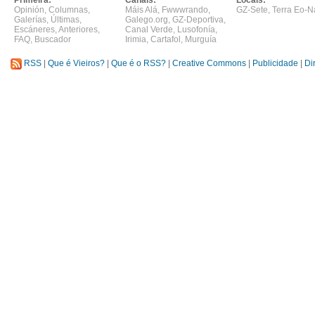
Primeira:
Canais:
Locais:
Opinión
,
Columnas
,
Máis Alá
,
Fwwwrando
,
GZ-Sete
,
Terra Eo-N
Galerías
,
Últimas
,
Galego.org
,
GZ-Deportiva
,
Escáneres
,
Anteriores
,
Canal Verde
,
Lusofonía
,
FAQ
,
Buscador
Irimia
,
Cartafol
,
Murguía
RSS
|
Que é Vieiros?
|
Que é o RSS?
|
Creative Commons
|
Publicidade
|
Di