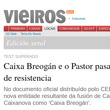
Publicidade
PRIMEIRA
CANAIS
LOCAIS
COMUNIDADE
GZ-EXT
ESPECI
GZ-Sete
Terra Eo-Navia
Edición xeral
TEST SUPERADO
Caixa Breogán e o Pastor pas
de resistencia
No documento oficial distribuído polo CE
nova entidade resultante da fusión de Ca
Caixanova como ‘Caixa Breogán’.