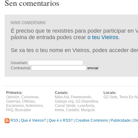
Sen comentarios
É preciso que te rexistres para poder participar en 
páxina de entrada podes crear
o teu Vieiros
.
Se xa tes o teu nome en Vieiros, podes acceder de
Usuaria/o:
Contrasinal:
Primeira:
Canais:
Locais:
Opinión
,
Columnas
,
Máis Alá
,
Fwwwrando
,
GZ-Sete
,
Terra Eo-N
Galerías
,
Últimas
,
Galego.org
,
GZ-Deportiva
,
Escáneres
,
Anteriores
,
Canal Verde
,
Lusofonía
,
FAQ
,
Buscador
Irimia
,
Cartafol
,
Murguía
RSS
|
Que é Vieiros?
|
Que é o RSS?
|
Creative Commons
|
Publicidade
|
Di