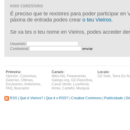
É preciso que te rexistres para poder participar en 
páxina de entrada podes crear
o teu Vieiros
.
Se xa tes o teu nome en Vieiros, podes acceder de
Usuaria/o:
Contrasinal:
Primeira:
Canais:
Locais:
Opinión
,
Columnas
,
Máis Alá
,
Fwwwrando
,
GZ-Sete
,
Terra Eo-N
Galerías
,
Últimas
,
Galego.org
,
GZ-Deportiva
,
Escáneres
,
Anteriores
,
Canal Verde
,
Lusofonía
,
FAQ
,
Buscador
Irimia
,
Cartafol
,
Murguía
RSS
|
Que é Vieiros?
|
Que é o RSS?
|
Creative Commons
|
Publicidade
|
Di