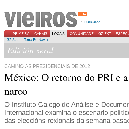
Publicidade
PRIMEIRA
CANAIS
LOCAIS
COMUNIDADE
GZ-EXT
ESPECI
GZ-Sete
Terra Eo-Navia
Edición xeral
CAMIÑO ÁS PRESIDENCIAIS DE 2012
México: O retorno do PRI e a
narco
O Instituto Galego de Análise e Docume
Internacional examina o escenario polític
das eleccións rexionais da semana pasa