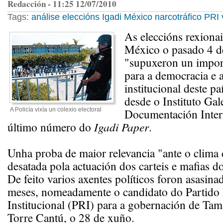
Redacción - 11:25 12/07/2010
Tags:
análise
eleccións
Igadi
México
narcotráfico
PRI
As eleccións rexionai
México o pasado 4 d
"supuxeron un importa
para a democracia e a
institucional deste pa
desde o Instituto Gal
A Policía vixía un colexio electoral
Documentación Inter
último número do
Igadi Paper
.
Unha proba de maior relevancia "ante o clima 
desatada pola actuación dos carteis e mafias do
De feito varios axentes políticos foron asasina
meses, nomeadamente o candidato do Partido 
Institucional (PRI) para a gobernación de Tam
Torre Cantú, o 28 de xuño.