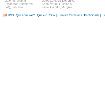
Galerías
,
Últimas
,
Galego.org
,
GZ-Deportiva
,
Escáneres
,
Anteriores
,
Canal Verde
,
Lusofonía
,
FAQ
,
Buscador
Irimia
,
Cartafol
,
Murguía
RSS
|
Que é Vieiros?
|
Que é o RSS?
|
Creative Commons
|
Publicidade
|
Di