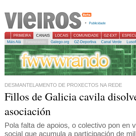
Publicidade
PRIMEIRA
CANAIS
LOCAIS
COMUNIDADE
GZ-EXT
ESPECI
Máis Alá
Fwwwrando
Galego.org
GZ-Deportiva
Canal Verde
Lusof
DESMANTELAMENTO DE PROXECTOS NA REDE
Fillos de Galicia cavila disolv
asociación
Pola falta de apoios, o colectivo pon en 
social que acumula a participación de mil