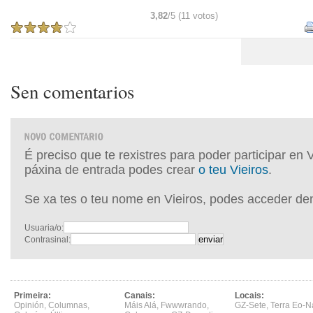
3,82
/5 (11 votos)
Sen comentarios
É preciso que te rexistres para poder participar en 
páxina de entrada podes crear
o teu Vieiros
.
Se xa tes o teu nome en Vieiros, podes acceder de
Usuaria/o:
Contrasinal:
Primeira:
Canais:
Locais:
Opinión
,
Columnas
,
Máis Alá
,
Fwwwrando
,
GZ-Sete
,
Terra Eo-N