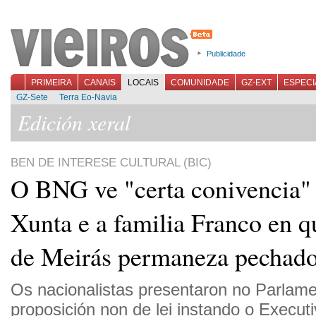
Publicidade
PRIMEIRA
CANAIS
LOCAIS
COMUNIDADE
GZ-EXT
ESPECI
GZ-Sete
Terra Eo-Navia
Edición xeral
BEN DE INTERESE CULTURAL (BIC)
O BNG ve "certa conivencia" 
Xunta e a familia Franco en q
de Meirás permaneza pechad
Os nacionalistas presentaron no Parlam
proposición non de lei instando o Execut