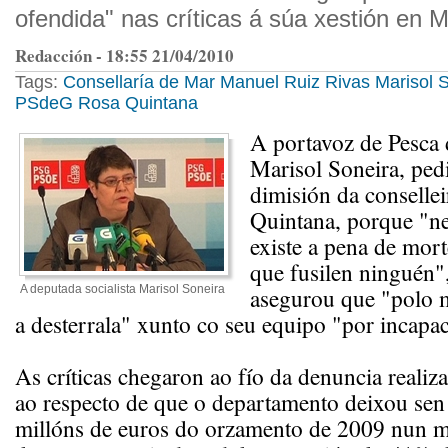
ofendida" nas críticas á súa xestión en M
Redacción - 18:55 21/04/2010
Tags:
Consellaría de Mar
Manuel Ruiz Rivas
Marisol 
PSdeG
Rosa Quintana
A portavoz de Pesca
Marisol Soneira, pedi
dimisión da conselle
Quintana, porque "ne
existe a pena de mor
que fusilen ninguén"
A deputada socialista Marisol Soneira
asegurou que "polo 
a desterrala" xunto co seu equipo "por incapa
As críticas chegaron ao fío da denuncia realiza
ao respecto de que o departamento deixou sen
millóns de euros do orzamento de 2009 nun m