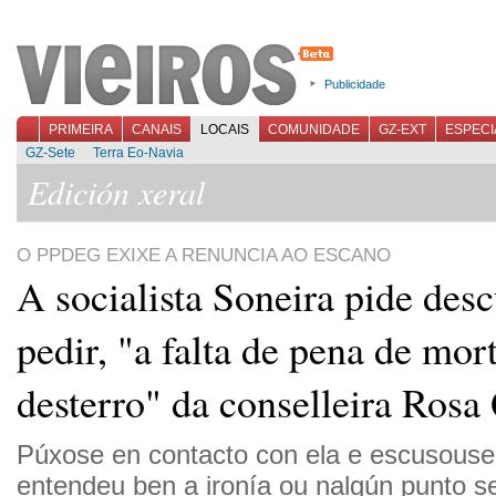
Publicidade
PRIMEIRA
CANAIS
LOCAIS
COMUNIDADE
GZ-EXT
ESPECI
GZ-Sete
Terra Eo-Navia
Edición xeral
O PPDEG EXIXE A RENUNCIA AO ESCANO
A socialista Soneira pide des
pedir, "a falta de pena de mort
desterro" da conselleira Rosa
Púxose en contacto con ela e escusouse
entendeu ben a ironía ou nalgún punto se