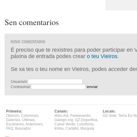
Sen comentarios
É preciso que te rexistres para poder participar en 
páxina de entrada podes crear
o teu Vieiros
.
Se xa tes o teu nome en Vieiros, podes acceder de
Usuaria/o:
Contrasinal:
Primeira:
Canais:
Locais:
Opinión
,
Columnas
,
Máis Alá
,
Fwwwrando
,
GZ-Sete
,
Terra Eo-N
Galerías
,
Últimas
,
Galego.org
,
GZ-Deportiva
,
Escáneres
,
Anteriores
,
Canal Verde
,
Lusofonía
,
FAQ
,
Buscador
Irimia
,
Cartafol
,
Murguía