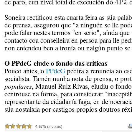
de paro, cun nivel total de execución do 41% 
Soneira rectificou esta cuarta feira as súa pal
de prensa, asegurou que "a ninguén se lle pod
pode falar nestes termos "en serio", aínda que
contacto coa conselleira en persoa para lle ped
non entendeu ben a ironía ou nalgún punto se 
O PPdeG elude o fondo das críticas
Pouco antes, o
PPdeG
pedira a renuncia ao es
socialista. Tamén nunha nota de prensa, o por
populares
, Manuel Ruiz Rivas,
eludiu o fondo 
centrouse na forma, para considerar "inaceptá
representante da cidadanía faga, en democracia,
súa nostalxia por castigos propios doutros réx
4,67
/5 (3 votos)