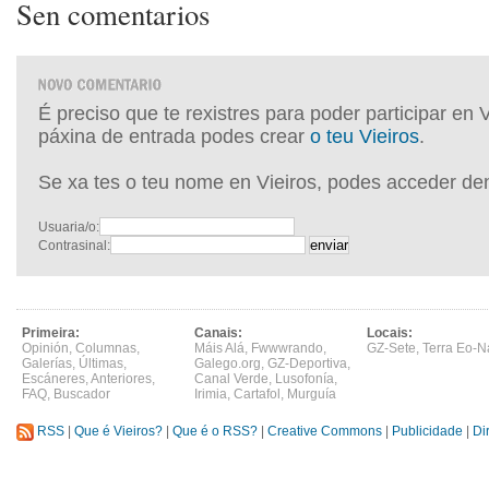
Sen comentarios
É preciso que te rexistres para poder participar en 
páxina de entrada podes crear
o teu Vieiros
.
Se xa tes o teu nome en Vieiros, podes acceder de
Usuaria/o:
Contrasinal:
Primeira:
Canais:
Locais:
Opinión
,
Columnas
,
Máis Alá
,
Fwwwrando
,
GZ-Sete
,
Terra Eo-N
Galerías
,
Últimas
,
Galego.org
,
GZ-Deportiva
,
Escáneres
,
Anteriores
,
Canal Verde
,
Lusofonía
,
FAQ
,
Buscador
Irimia
,
Cartafol
,
Murguía
RSS
|
Que é Vieiros?
|
Que é o RSS?
|
Creative Commons
|
Publicidade
|
Di