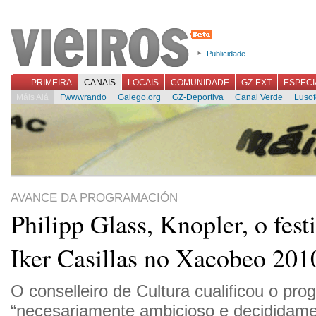
Publicidade
PRIMEIRA
CANAIS
LOCAIS
COMUNIDADE
GZ-EXT
ESPECI
Máis Alá
Fwwwrando
Galego.org
GZ-Deportiva
Canal Verde
Lusof
AVANCE DA PROGRAMACIÓN
Philipp Glass, Knopler, o fest
Iker Casillas no Xacobeo 201
O conselleiro de Cultura cualificou o pr
“necesariamente ambicioso e decididamen