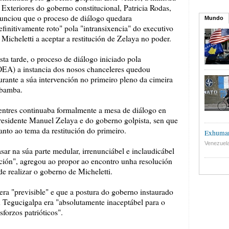
 Exteriores do goberno constitucional, Patricia Rodas,
unciou que o proceso de diálogo quedara
Mundo
efinitivamente roto" pola "intransixencia" do executivo
 Micheletti a aceptar a restitución de Zelaya no poder.
sta tarde, o proceso de diálogo iniciado pola
EA) a instancia dos nosos chanceleres quedou
urante a súa intervención no primeiro pleno da cimeira
abamba.
entres continuaba formalmente a mesa de diálogo en
esidente Manuel Zelaya e do goberno golpista, sen que
anto ao tema da restitución do primeiro.
Exhuman
Venezuel
asar na súa parte medular, irrenunciábel e inclaudicábel
tución", agregou ao propor ao encontro unha resolución
de realizar o goberno de Micheletti.
era "previsible" e que a postura do goberno instaurado
n Tegucigalpa era "absolutamente inaceptábel para o
forzos patrióticos".