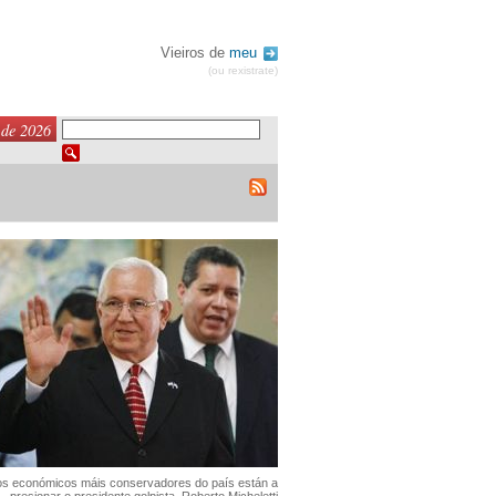
Vieiros de
meu
(ou rexistrate)
 de 2026
s económicos máis conservadores do país están a