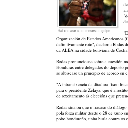
de
an
"d
de
Hai xa case catro meses do golpe
"E
Organización de Estados Americanos (O
definitivamente roto", declarou Rodas d
da ALBA na cidade boliviana de Coch
Rodas pronunciouse sobre a cuestión m
Honduras entre delegados do deposto pr
se albiscase un principio de acordo en c
"A intransixencia da ditadura fíxoo frac
para o presidente Zelaya, que é a resti
de rexeitamento ás eleccións que preten
Rodas sinalou que o fracaso do diálogo 
pola forza militar desde o 28 de xuño e
pobo hondureño, unha burla contra os es