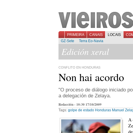
PRIMEIRA
CANAIS
LOCAIS
CO
GZ-Sete
Terra Eo-Navia
Edición xeral
CONFLITO EN HONDURAS
Non hai acordo
"O proceso de diálogo iniciado p
a delegación de Zelaya.
Redacción - 10:30 17/10/2009
Tags:
golpe de estado
Honduras
Manuel Zela
A 
Ze
de