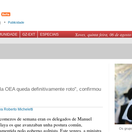
Publicidade
Xoves, quinta feira, 06 de agosto
MUNIDADE
GZ-EXT
ESPECIAIS
ola OEA queda definitivamente roto", confirmou
ya
Roberto Micheletti
comezos de semana eran os delegados de Manuel
laya os que avanzaban unha postura común,
Os grupo
smentida polo goberno golpista. Este venres, a ministra