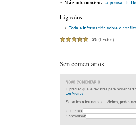
Máis información:
La prensa
|
El He
Ligazóns
Toda a información sobre o conflito
5
/5 (1 votos)
Sen comentarios
É preciso que te rexistres para poder part
teu Vieiros
.
Se xa tes o teu nome en Vieiros, podes a
Usuaria/o:
Contrasinal: