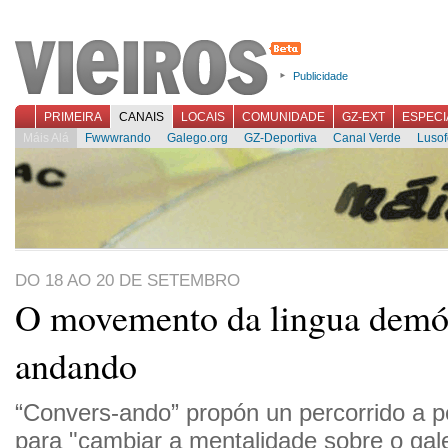
Publicidade
PRIMEIRA
CANAIS
LOCAIS
COMUNIDADE
GZ-EXT
ESPECI
Máis Alá
Fwwwrando
Galego.org
GZ-Deportiva
Canal Verde
Lusof
DO 18 AO 20 DE SETEMBRO
O movemento da lingua demó
andando
“Convers-ando” propón un percorrido a p
para "cambiar a mentalidade sobre o gal