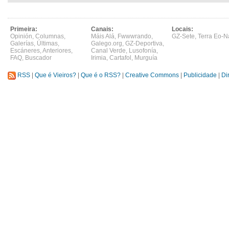
Primeira:
Canais:
Locais:
Opinión
,
Columnas
,
Máis Alá
,
Fwwwrando
,
GZ-Sete
,
Terra Eo-N
Galerías
,
Últimas
,
Galego.org
,
GZ-Deportiva
,
Escáneres
,
Anteriores
,
Canal Verde
,
Lusofonía
,
FAQ
,
Buscador
Irimia
,
Cartafol
,
Murguía
RSS
|
Que é Vieiros?
|
Que é o RSS?
|
Creative Commons
|
Publicidade
|
Di