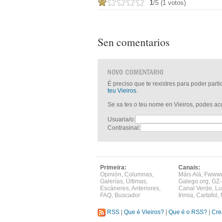
1
/5 (1 votos)
Sen comentarios
É preciso que te rexistres para poder part
teu Vieiros
.
Se xa tes o teu nome en Vieiros, podes a
Usuaria/o:
Contrasinal:
Primeira:
Canais:
Opinión
,
Columnas
,
Máis Alá
,
Fwww
Galerías
,
Últimas
,
Galego.org
,
GZ-
Escáneres
,
Anteriores
,
Canal Verde
,
Lu
FAQ
,
Buscador
Irimia
,
Cartafol
,
RSS
|
Que é Vieiros?
|
Que é o RSS?
|
Cre