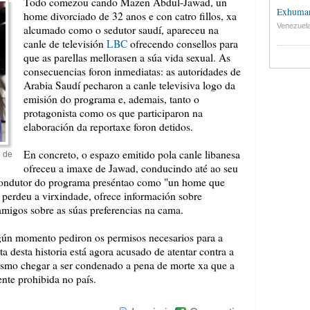
Todo comezou cando Mazen Abdul-Jawad, un
Exhuman
home divorciado de 32 anos e con catro fillos, xa
Venezuel
alcumado como o sedutor saudí, apareceu na
canle de televisión
LBC
ofrecendo consellos para
que as parellas mellorasen a súa vida sexual. As
consecuencias foron inmediatas: as autoridades de
Arabia Saudí pecharon a canle televisiva logo da
emisión do programa e, ademais, tanto o
protagonista como os que participaron na
elaboración da reportaxe foron detidos.
En concreto, o espazo emitido pola canle libanesa
o de
ofreceu a imaxe de Jawad, conducindo até ao seu
o condutor do programa preséntao como "un home que
 perdeu a virxindade, ofrece información sobre
amigos sobre as súas preferencias na cama.
gún momento pediron os permisos necesarios para a
 desta historia está agora acusado de atentar contra a
esmo chegar a ser condenado a pena de morte xa que a
ente prohibida no país.