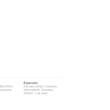
Especiais:
Bos Aires
,
Día das Letras
,
Creación
,
enezuela
,
Informativos
,
Dossiers
,
XGN07
,
1 de abril