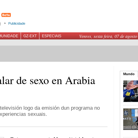
Publicidade
Venres, sexta feira, 07 de agosto
MUNIDADE
GZ-EXT
ESPECIAIS
Mundo
alar de sexo en Arabia
televisión logo da emisión dun programa no
xperiencias sexuais.