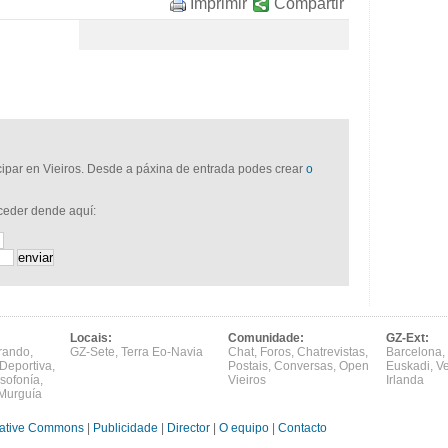
Imprimir
Compartir
icipar en Vieiros. Desde a páxina de entrada podes crear
o
cceder dende aquí:
Locais:
Comunidade:
GZ-Ext:
rando
,
GZ-Sete
,
Terra Eo-Navia
Chat
,
Foros
,
Chatrevistas
,
Barcelona
,
Deportiva
,
Postais
,
Conversas
,
Open
Euskadi
,
V
sofonía
,
Vieiros
Irlanda
Murguía
ative Commons
|
Publicidade
|
Director
|
O equipo
|
Contacto