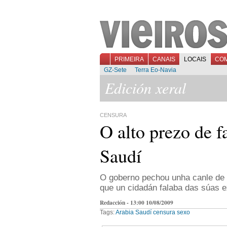
PRIMEIRA
CANAIS
LOCAIS
CO
GZ-Sete
Terra Eo-Navia
Edición xeral
CENSURA
O alto prezo de f
Saudí
O goberno pechou unha canle de 
que un cidadán falaba das súas e
Redacción - 13:00 10/08/2009
Tags:
Arabia Saudí
censura
sexo