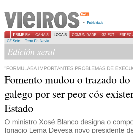
Publicidade
PRIMEIRA
CANAIS
LOCAIS
COMUNIDADE
GZ-EXT
ESPECI
GZ-Sete
Terra Eo-Navia
Edición xeral
"FORMULABA IMPORTANTES PROBLEMAS DE EXECU
Fomento mudou o trazado do
galego por ser peor cós existe
Estado
O ministro Xosé Blanco designa o comp
Ignacio Lema Devesa novo presidente 