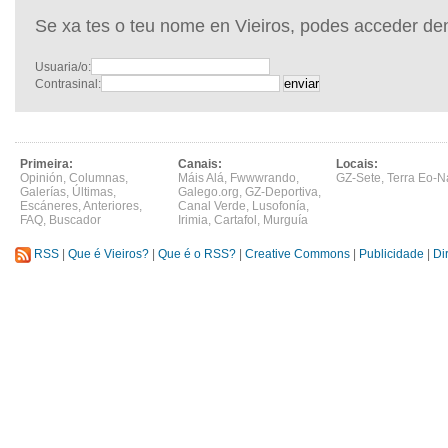
Se xa tes o teu nome en Vieiros, podes acceder de
Usuaria/o:
Contrasinal:
Primeira:
Canais:
Locais:
Opinión
,
Columnas
,
Máis Alá
,
Fwwwrando
,
GZ-Sete
,
Terra Eo-N
Galerías
,
Últimas
,
Galego.org
,
GZ-Deportiva
,
Escáneres
,
Anteriores
,
Canal Verde
,
Lusofonía
,
FAQ
,
Buscador
Irimia
,
Cartafol
,
Murguía
RSS
|
Que é Vieiros?
|
Que é o RSS?
|
Creative Commons
|
Publicidade
|
Di