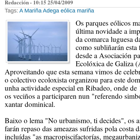
Redacción - 10:15 25/04/2009
Tags:
A Mariña
Adega
eólica mariña
Os parques eólicos ma
última novidade a imp
da comarca luguesa da
como subliñarán esta 
desde a Asociación pa
Ecolóxica de Galiza (
Aproveitando que esta semana vimos de celebr
o colectivo ecoloxista organizou para este dom
unha actividade especial en Ribadeo, onde de
os veciños a participaren nun "referendo simb
xantar dominical.
Baixo o lema "No urbanismo, ti decides", os a
farán repaso das ameazas sufridas pola costa 
incluídas "as macropiscifactorías, megaurbani