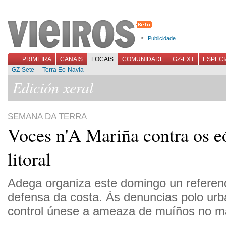
Publicidade
PRIMEIRA
CANAIS
LOCAIS
COMUNIDADE
GZ-EXT
ESPECI
GZ-Sete
Terra Eo-Navia
Edición xeral
SEMANA DA TERRA
Voces n'A Mariña contra os e
litoral
Adega organiza este domingo un referen
defensa da costa. Ás denuncias polo ur
control únese a ameaza de muíños no m