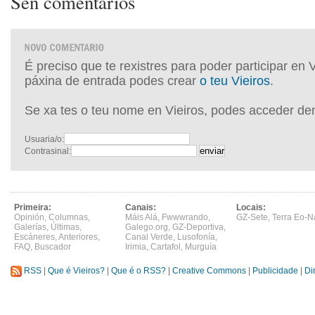
Sen comentarios
É preciso que te rexistres para poder participar en 
páxina de entrada podes crear
o teu Vieiros
.
Se xa tes o teu nome en Vieiros, podes acceder de
Usuaria/o:
Contrasinal:
Primeira:
Canais:
Locais:
Opinión
,
Columnas
,
Máis Alá
,
Fwwwrando
,
GZ-Sete
,
Terra Eo-N
Galerías
,
Últimas
,
Galego.org
,
GZ-Deportiva
,
Escáneres
,
Anteriores
,
Canal Verde
,
Lusofonía
,
FAQ
,
Buscador
Irimia
,
Cartafol
,
Murguía
RSS
|
Que é Vieiros?
|
Que é o RSS?
|
Creative Commons
|
Publicidade
|
Di