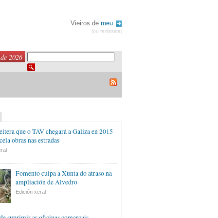
Vieiros de
meu
(ou rexistrate)
 de 2026
eitera que o TAV chegará a Galiza en 2015
cela obras nas estradas
ral
Fomento culpa a Xunta do atraso na
ampliación de Alvedro
Edición xeral
de suprimir as oficinas comarcais,