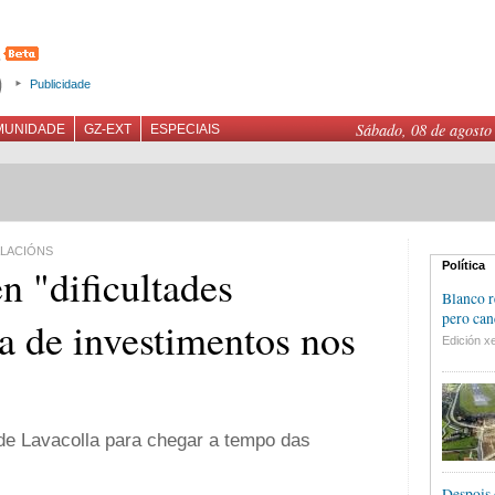
Publicidade
Sábado, 08 de agosto
MUNIDADE
GZ-EXT
ESPECIAIS
ALACIÓNS
Política
n "dificultades
Blanco r
pero can
lta de investimentos nos
Edición xe
de Lavacolla para chegar a tempo das
Despois 