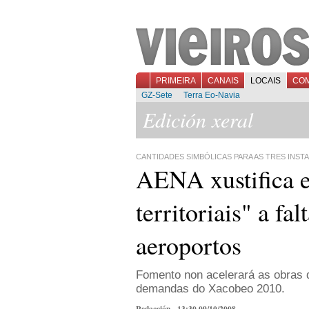
PRIMEIRA
CANAIS
LOCAIS
CO
GZ-Sete
Terra Eo-Navia
Edición xeral
CANTIDADES SIMBÓLICAS PARA AS TRES INST
AENA xustifica e
territoriais" a fa
aeroportos
Fomento non acelerará as obras 
demandas do Xacobeo 2010.
Redacción - 13:30 09/10/2008