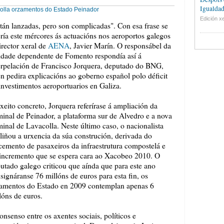
Igualdad
olla
orzamentos do Estado
Peinador
Edición xe
tán lanzadas, pero son complicadas". Con esa frase se
ería este mércores ás actuacións nos aeroportos galegos
irector xeral de
AENA
, Javier Marín. O responsábel da
idade dependente de Fomento respondía así á
erpelación de Francisco Jorquera, deputado do BNG,
n pedira explicacións ao goberno español polo déficit
investimentos aeroportuarios en Galiza.
xeito concreto, Jorquera referírase á ampliación da
minal de Peinador, a plataforma sur de Alvedro e a nova
minal de Lavacolla. Neste último caso, o nacionalista
liñou a urxencia da súa construción, derivada do
cemento de pasaxeiros da infraestrutura compostelá e
incremento que se espera cara ao Xacobeo 2010. O
utado galego criticou que aínda que para este ano
signáranse 76 millóns de euros para esta fin, os
amentos do Estado en 2009 contemplan apenas 6
lóns de euros.
senso entre os axentes sociais, políticos e