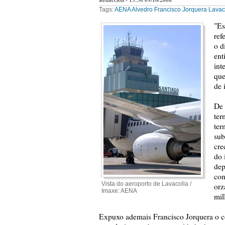
Tags:
AENA
Alvedro
Francisco Jorquera
Lavac
"Es
ref
o d
ent
int
que
de 
De 
ter
ter
sub
cre
do 
dep
con
Vista do aeroporto de Lavacolla /
orz
Imaxe: AENA
mil
Expuxo ademais Francisco Jorquera o con