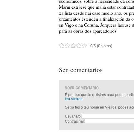
económicos, sobre a necesidade da const
Marín extráese que malia estar contrata
xa lista desde hai case medio ano, os p
orzamentos estenden a finalización da o
en Vigo e na Coruña, Jorquera laoiuse d
para as obras dos aparcadoiros.
0
/5 (0 votos)
Sen comentarios
É preciso que te rexistres para poder part
teu Vieiros
.
Se xa tes o teu nome en Vieiros, podes a
Usuaria/o:
Contrasinal: