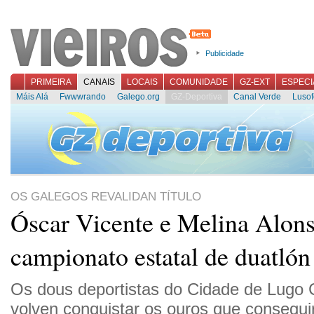
Publicidade
PRIMEIRA
CANAIS
LOCAIS
COMUNIDADE
GZ-EXT
ESPECI
Máis Alá
Fwwwrando
Galego.org
GZ-Deportiva
Canal Verde
Lusof
OS GALEGOS REVALIDAN TÍTULO
Óscar Vicente e Melina Alon
campionato estatal de duatlón
Os dous deportistas do Cidade de Lugo C
volven conquistar os ouros que consegui