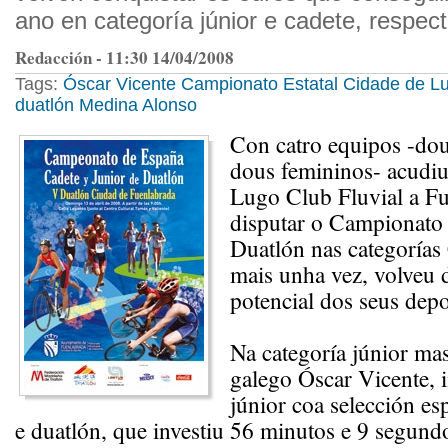
ano en categoría júnior e cadete, respec
Redacción - 11:30 14/04/2008
Tags:
Óscar Vicente
Campionato Estatal
Cidade de Lu
duatlón
Medina Alonso
Con catro equipos -dou
dous femininos- acudi
Lugo Club Fluvial a Fu
disputar o Campionato
Duatlón nas categorías 
mais unha vez, volveu 
potencial dos seus depo
Na categoría júnior ma
galego Óscar Vicente, i
júnior coa selección esp
e duatlón, que investiu 56 minutos e 9 segun