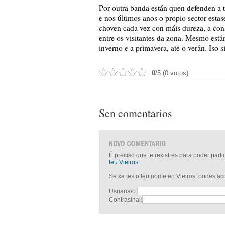
Por outra banda están quen defenden a t
e nos últimos anos o propio sector esta
choven cada vez con máis dureza, a con
entre os visitantes da zona. Mesmo está
inverno e a primavera, até o verán. Iso si
0
/5 (0 votos)
Sen comentarios
É preciso que te rexistres para poder part
teu Vieiros
.
Se xa tes o teu nome en Vieiros, podes a
Usuaria/o:
Contrasinal: