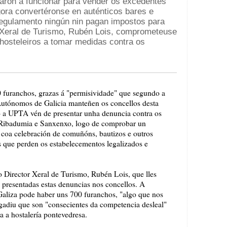
aron a funcionar para vender os excedentes
ora convertéronse en auténticos bares e
regulamento ningún nin pagan impostos para
r Xeral de Turismo, Rubén Lois, comprometeuse
hosteleiros a tomar medidas contra os
 furanchos, grazas á "permisividade" que segundo a
Autónomos de Galicia manteñen os concellos desta
to a UPTA vén de presentar unha denuncia contra os
Ribadumia e Sanxenxo, logo de comprobar un
 coa celebración de comuñóns, bautizos e outros
s que perden os estabelecementos legalizados e
o Director Xeral de Turismo, Rubén Lois, que lles
presentadas estas denuncias nos concellos. A
 Galiza pode haber uns 700 furanchos, "algo que nos
ngadiu que son "consecientes da competencia desleal"
 a hostalería pontevedresa.