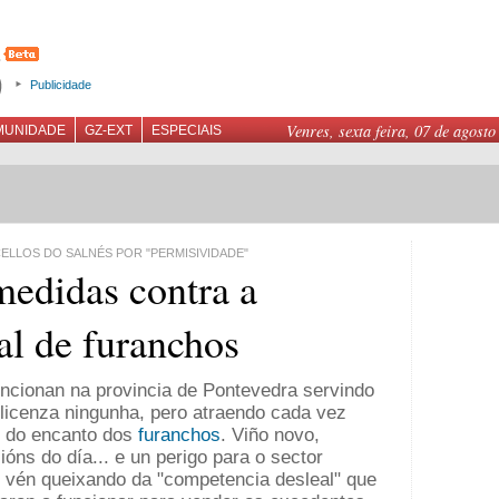
Publicidade
Venres, sexta feira, 07 de agosto
MUNIDADE
GZ-EXT
ESPECIAIS
LLOS DO SALNÉS POR "PERMISIVIDADE"
edidas contra a
gal de furanchos
ncionan na provincia de Pontevedra servindo
licenza ningunha, pero atraendo cada vez
r do encanto dos
furanchos
. Viño novo,
ións do día... e un perigo para o sector
e vén queixando da "competencia desleal" que