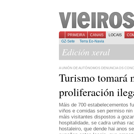
PRIMEIRA
CANAIS
LOCAIS
CO
GZ-Sete
Terra Eo-Navia
Edición xeral
A UNIÓN DE AUTÓNOMOS DENUNCIA OS CONCE
Turismo tomará m
proliferación ile
Máis de 700 estabelecementos fu
viños e comidas sen permiso nin 
máis visitantes dispostos a goza
hospitalidade, se cadra unhas rac
hostaleiro, que dende hai anos s