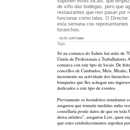
supoñen estes locais, que empez
de viño das bodegas, pero que ag
restaurantes que non pasan por 
funcionar como tales. O Directo
esta semana cos representantes 
furanchos.
- 10:55 13/07/2006
Tags:
Só na comarca do Salnés hai máis de 70
Unión de Profesionais e Traballadores 
comarca con este tipo de locais. De fei
concellos de Cambados, Meis, Meaño, 
incremento na actividade dos furanchos
banquetes que lles achegan uns ingreso
dedicados a este tipo de eventos.
Previamente os hostaleiros reuníranse c
asegurou que tomaría medidas unha vez 
consellaría posúe datos de que en toda
deixa atónitos", asegurou Lois, quen e
que estes estabelecementos supoñen para