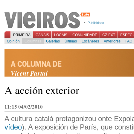
Publicidade
PRIMEIRA
CANAIS
LOCAIS
COMUNIDADE
GZ-EXT
ESPECI
Opinión
Columnas
Galerías
Últimas
Escáneres
Anteriores
FAQ
Vicent Partal
A acción exterior
11:15 04/02/2010
A cultura catalá protagonizou onte Expol
vídeo
). A exposición de París, que consti