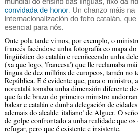
mundial do ensino das linguas, fixo da no
convidada de honor
. Un chanzo máis na
internacionalización do feito catalán, que
esencial para nós.
Onte pola tarde vimos, por exemplo, o ministr
francés facéndose unha fotografía co mapa d
lingüístico do catalán e recoñecendo unha dele
(xa que logo, 'francesa') que lle reclamaba mái
lingua de dez millóns de europeos, tamén no te
República. E é evidente que, para o ministro, 
norcatalá tomaba unha dimensión diferente d
que ía de brazo do primeiro ministro andorra
balear e catalán e dunha delegación de cidades
ademais do alcalde 'italiano' de Alguer. O señ
de golpe confrontado a unha realidade que os 
refugar, pero que é existente e insistente.