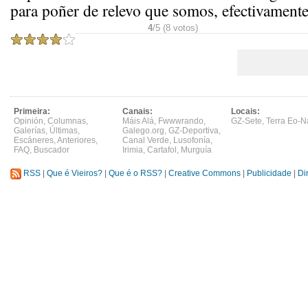
para poñer de relevo que somos, efectivamente
4
/5 (8 votos)
Primeira:
Canais:
Locais:
Opinión
,
Columnas
,
Máis Alá
,
Fwwwrando
,
GZ-Sete
,
Terra Eo-N
Galerías
,
Últimas
,
Galego.org
,
GZ-Deportiva
,
Escáneres
,
Anteriores
,
Canal Verde
,
Lusofonía
,
FAQ
,
Buscador
Irimia
,
Cartafol
,
Murguía
RSS
|
Que é Vieiros?
|
Que é o RSS?
|
Creative Commons
|
Publicidade
|
Di